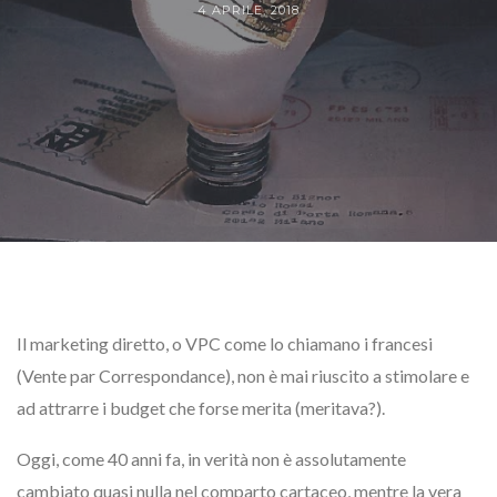
4 APRILE, 2018
Il marketing diretto, o VPC come lo chiamano i francesi
(Vente par Correspondance), non è mai riuscito a stimolare e
ad attrarre i budget che forse merita (meritava?).
Oggi, come 40 anni fa, in verità non è assolutamente
cambiato quasi nulla nel comparto cartaceo, mentre la vera