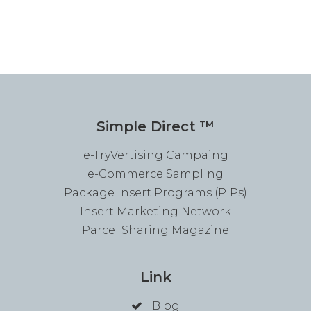
Simple Direct ™
e-TryVertising Campaing
e-Commerce Sampling
Package Insert Programs (PIPs)
Insert Marketing Network
Parcel Sharing Magazine
Link
Blog