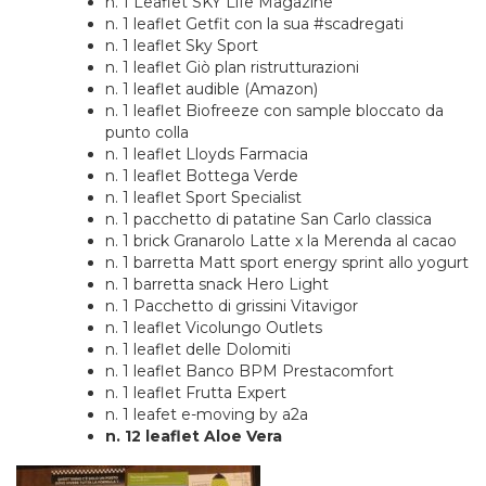
n. 1 Leaflet SKY Life Magazine
n. 1 leaflet Getfit con la sua #scadregati
n. 1 leaflet Sky Sport
n. 1 leaflet Giò plan ristrutturazioni
n. 1 leaflet audible (Amazon)
n. 1 leaflet Biofreeze con sample bloccato da
punto colla
n. 1 leaflet Lloyds Farmacia
n. 1 leaflet Bottega Verde
n. 1 leaflet Sport Specialist
n. 1 pacchetto di patatine San Carlo classica
n. 1 brick Granarolo Latte x la Merenda al cacao
n. 1 barretta Matt sport energy sprint allo yogurt
n. 1 barretta snack Hero Light
n. 1 Pacchetto di grissini Vitavigor
n. 1 leaflet Vicolungo Outlets
n. 1 leaflet delle Dolomiti
n. 1 leaflet Banco BPM Prestacomfort
n. 1 leaflet Frutta Expert
n. 1 leafet e-moving by a2a
n. 12 leaflet Aloe Vera